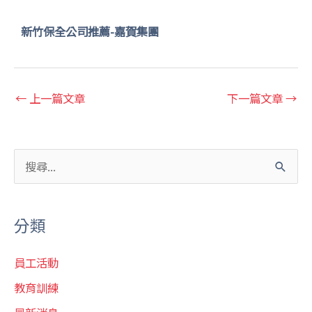
新竹保全公司推薦-嘉賀集團
←
上一篇文章
下一篇文章
→
搜
尋
關
分類
鍵
字
員工活動
:
教育訓練