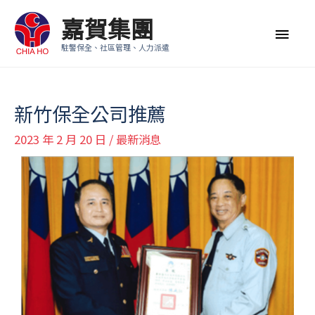
跳
嘉賀集團
主
至
駐警保全、社區管理、人力派遣
內
選
容
單
Post
新竹保全公司推薦
navigation
2023 年 2 月 20 日
/
最新消息