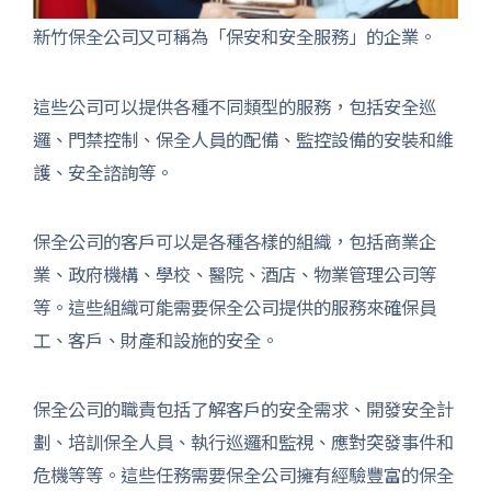
新竹保全公司又可稱為「保安和安全服務」的企業。
這些公司可以提供各種不同類型的服務，包括安全巡
邏、門禁控制、保全人員的配備、監控設備的安裝和維
護、安全諮詢等。
保全公司的客戶可以是各種各樣的組織，包括商業企
業、政府機構、學校、醫院、酒店、物業管理公司等
等。這些組織可能需要保全公司提供的服務來確保員
工、客戶、財產和設施的安全。
保全公司的職責包括了解客戶的安全需求、開發安全計
劃、培訓保全人員、執行巡邏和監視、應對突發事件和
危機等等。這些任務需要保全公司擁有經驗豐富的保全