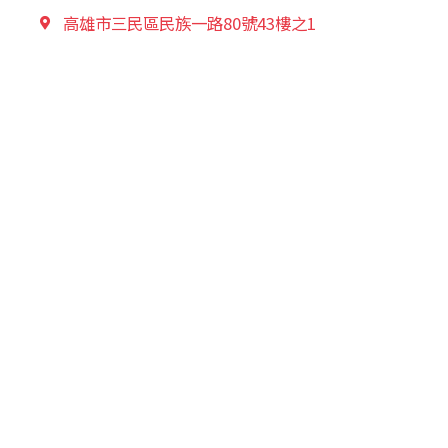
高雄市三民區民族一路80號43樓之1
台北營業所
02-2599-6538
台北市中山區復興北路58號
桃園營業所
03-358-9007
桃園市蘆竹區南竹路一段128巷 3-4 號 5樓
新竹營業所
035-225770
新竹市四維路130號4樓之2