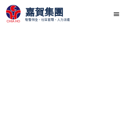
跳
嘉賀集團
主
至
駐警保全、社區管理、人力派遣
內
選
容
單