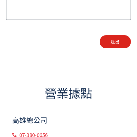
u
N
e
o
s
.
t
送出
營業據點
高雄總公司
07-380-0656