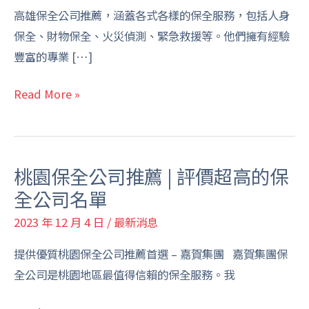
高雄保全公司推薦，涵蓋各式各樣的保全服務，包括人身
公
保全、財物保全、火災偵測、緊急救援等。他們擁有經驗
司
豐富的專業 […]
推
薦
Read More »
│
專
業
信
桃園保全公司推薦 | 評價超高的保
桃
賴
全公司名單
園
的
保
2023 年 12 月 4 日
/
最新消息
保
全
全
提供優質桃園保全公司推薦首選 – 嘉賀集團 嘉賀集團保
公
公
全公司是桃園地區最值得信賴的保全服務。我
司
司
推