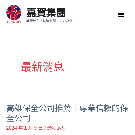
跳
嘉賀集團
主
至
駐警保全、社區管理、人力派遣
內
選
容
單
最新消息
高雄保全公司推薦│專業信賴的保
高
全公司
雄
保
2024 年 1 月 9 日
/
最新消息
全